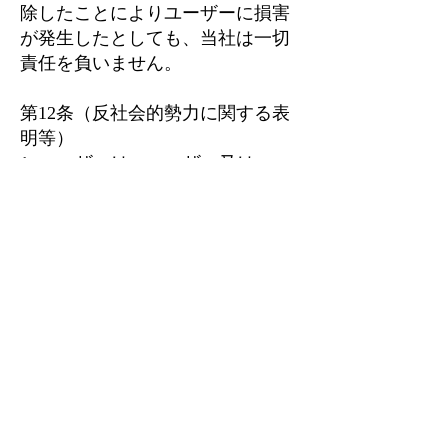
除したことによりユーザーに損害
が発生したとしても、当社は一切
責任を負いません。
第12条（反社会的勢力に関する表
明等）
1. ユーザーは、ユーザー又はユー
ザーの役員が暴力団、暴力団員、
暴力団員でなくなった時から5年を
経過しない者、暴力団準構成員、
暴力団関係企業、総会屋等、社会
運動等標ぼうゴロ又は特殊知能暴
力集団等、その他これらに準ずる
者（以下これらを「暴力団員等」
といいます。）に該当しないこ
と、及び次の各号のいずれにも該
当しないことを表明し、かつ将来
にわたっても該当しないことを確